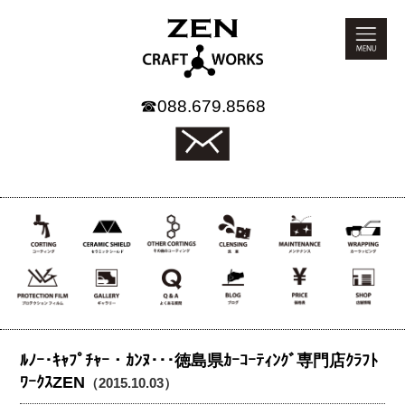
☎
088.679.8568
ﾙﾉｰ･ｷｬﾌﾟﾁｬｰ・ｶﾝﾇ･･･徳島県ｶｰｺｰﾃｨﾝｸﾞ専門店ｸﾗﾌﾄ
ﾜｰｸｽZEN
（2015.10.03）