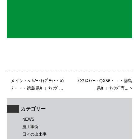
メイン
・<
ﾙﾉｰ･ｷｬﾌﾟﾁｬｰ・ｶﾝ
ｲﾝﾌｨﾆﾃｨｰ・QX56・・・徳島
ﾇ・・・徳島県ｶｰｺｰﾃｨﾝｸﾞ...
県ｶｰｺｰﾃｨﾝｸﾞ専...
>
カテゴリー
NEWS
施工事例
日々の出来事