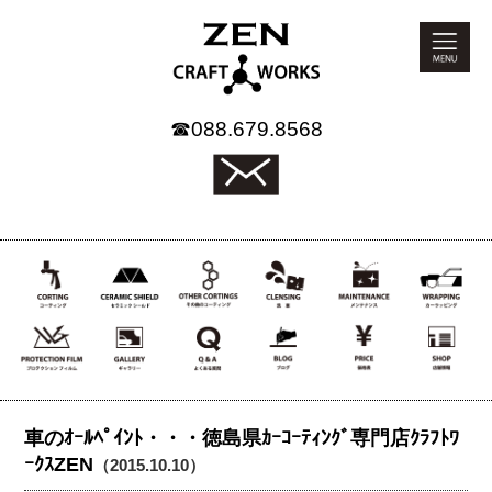
☎
088.679.8568
車のｵｰﾙﾍﾟｲﾝﾄ・・・徳島県ｶｰｺｰﾃｨﾝｸﾞ専門店ｸﾗﾌﾄﾜ
ｰｸｽZEN
（2015.10.10）