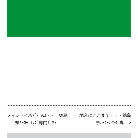
メイン
・<
ｱｳﾃﾞｨｰA3・・・徳島
地道にここまで・・・徳島
県ｶｰｺｰﾃｨﾝｸﾞ専門店ｸﾗ...
県ｶｰｺｰﾃｨﾝｸﾞ専...
>