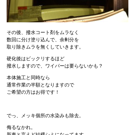
その後、撥水コート剤をムラなく
数回に分け塗り込んで、余剰分を
取り除きムラを無くしていきます。
硬化後はビックリするほど
撥水しますので、ワイパーは要らないかも？
本体施工と同時なら
通常作業の半額となりますので
ご希望の方はお得です！
でっ、メッキ個所の水染みも除去。
侮るなかれ。
新車と言えど結構シミになってます。