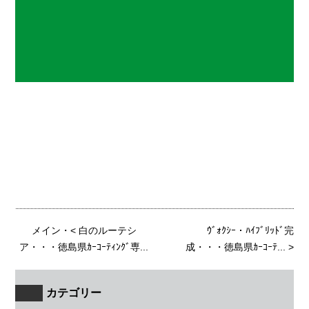
メイン
・<
白のルーテシ
ｳﾞｫｸｼｰ・ﾊｲﾌﾞﾘｯﾄﾞ完
ア・・・徳島県ｶｰｺｰﾃｨﾝｸﾞ専...
成・・・徳島県ｶｰｺｰﾃ...
>
カテゴリー