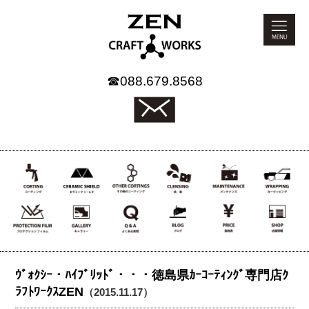
☎
088.679.8568
ｳﾞｫｸｼｰ・ﾊｲﾌﾞﾘｯﾄﾞ・・・徳島県ｶｰｺｰﾃｨﾝｸﾞ専門店ｸ
ﾗﾌﾄﾜｰｸｽZEN
（2015.11.17）