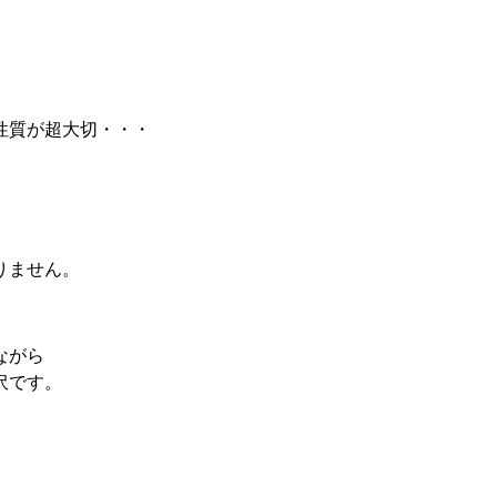
性質が超大切・・・
りません。
ながら
沢です。