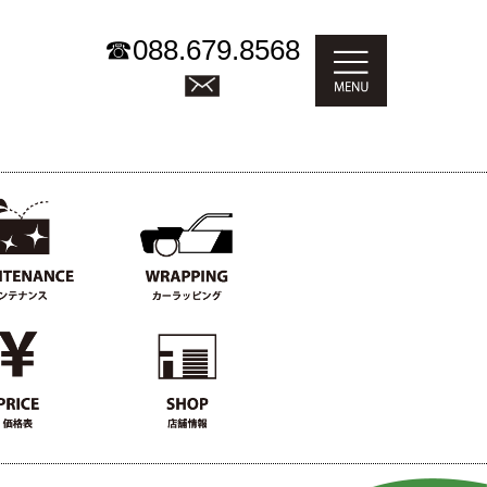
☎
088.679.8568