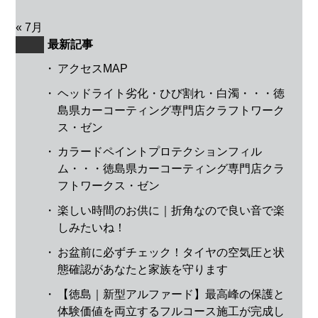
« 7月
最新記事
・
アクセスMAP
・
ヘッドライト劣化・ひび割れ・白濁・・・徳
島県カーコーティング専門店クラフトワーク
ス・ゼン
・
カラードペイントプロテクションフィル
ム・・・徳島県カーコーティング専門店クラ
フトワークス・ゼン
・
楽しい時間のお供に｜折角なので良い音で楽
しみたいね！
・
お盆前に必ずチェック！タイヤの空気圧と状
態確認があなたと家族を守ります
・
【徳島｜新型アルファード】最高峰の保護と
体験価値を両立するフルコース施工が完成し