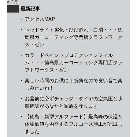
« 7月
最新記事
・
アクセスMAP
・
ヘッドライト劣化・ひび割れ・白濁・・・徳
島県カーコーティング専門店クラフトワーク
ス・ゼン
・
カラードペイントプロテクションフィル
ム・・・徳島県カーコーティング専門店クラ
フトワークス・ゼン
・
楽しい時間のお供に｜折角なので良い音で楽
しみたいね！
・
お盆前に必ずチェック！タイヤの空気圧と状
態確認があなたと家族を守ります
・
【徳島｜新型アルファード】最高峰の保護と
体験価値を両立するフルコース施工が完成し
ました