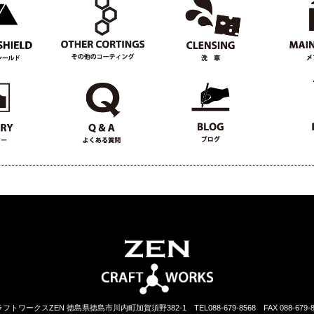
ラフトワークスZEN 徳島県徳島市川内町加賀須野382-1
TEL088-679-8568 FAX 088-679-