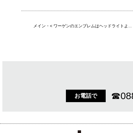
メイン
・<
ワーゲンのエンブレムはヘッドライトよ...
☎
08
お電話で