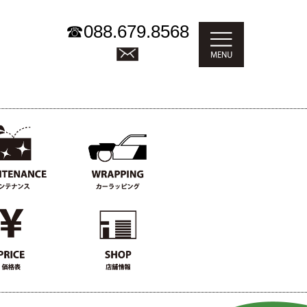
☎
088.679.8568