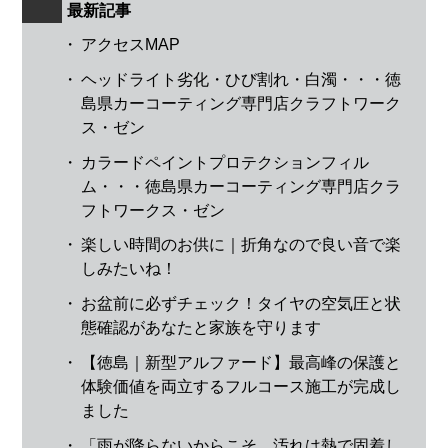
最新記事
・
アクセスMAP
・
ヘッドライト劣化・ひび割れ・白濁・・・徳
島県カーコーティング専門店クラフトワーク
ス・ゼン
・
カラードペイントプロテクションフィル
ム・・・徳島県カーコーティング専門店クラ
フトワークス・ゼン
・
楽しい時間のお供に｜折角なので良い音で楽
しみたいね！
・
お盆前に必ずチェック！タイヤの空気圧と状
態確認があなたと家族を守ります
・
【徳島｜新型アルファード】最高峰の保護と
体験価値を両立するフルコース施工が完成し
ました
・
「雨が降らないからこそ、汚れは熱で固着し