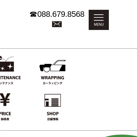
☎
088.679.8568