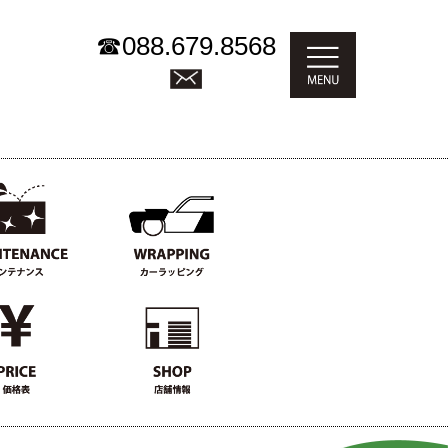
☎
088.679.8568