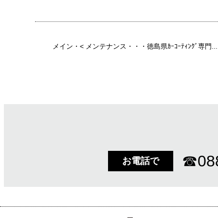
メイン
・<
メンテナンス・・・徳島県ｶｰｺｰﾃｨﾝｸﾞ専門...
☎
08
お電話で