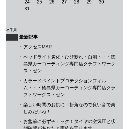
24
25
26
27
28
29
30
31
« 7月
最新記事
・
アクセスMAP
・
ヘッドライト劣化・ひび割れ・白濁・・・徳
島県カーコーティング専門店クラフトワーク
ス・ゼン
・
カラードペイントプロテクションフィル
ム・・・徳島県カーコーティング専門店クラ
フトワークス・ゼン
・
楽しい時間のお供に｜折角なので良い音で楽
しみたいね！
・
お盆前に必ずチェック！タイヤの空気圧と状
態確認があなたと家族を守ります