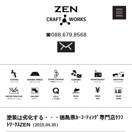
☎
088.679.8568
塗装は劣化する・・・徳島県ｶｰｺｰﾃｨﾝｸﾞ専門店ｸﾗﾌ
ﾄﾜｰｸｽZEN
（2015.04.30）