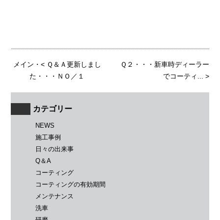
メイン
・<
Ｑ＆Ａ更新しまし
Ｑ２・・・新車時ディーラー
た・・・ＮＯ／１
でコーティ...
>
カテゴリー
NEWS
施工事例
日々の出来事
Q＆A
コーティング
コーティングの有効期間
メンテナンス
洗車
研磨