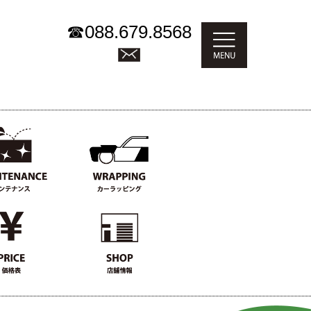
☎
088.679.8568