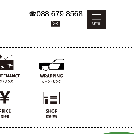
☎
088.679.8568