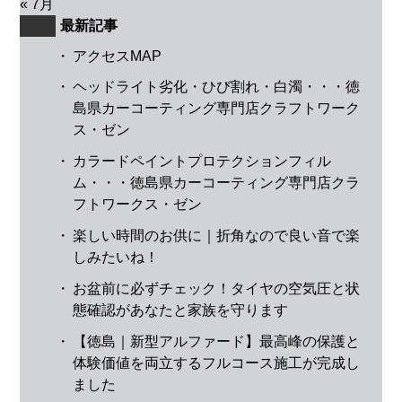
« 7月
最新記事
・
アクセスMAP
・
ヘッドライト劣化・ひび割れ・白濁・・・徳
島県カーコーティング専門店クラフトワーク
ス・ゼン
・
カラードペイントプロテクションフィル
ム・・・徳島県カーコーティング専門店クラ
フトワークス・ゼン
・
楽しい時間のお供に｜折角なので良い音で楽
しみたいね！
・
お盆前に必ずチェック！タイヤの空気圧と状
態確認があなたと家族を守ります
・
【徳島｜新型アルファード】最高峰の保護と
体験価値を両立するフルコース施工が完成し
ました