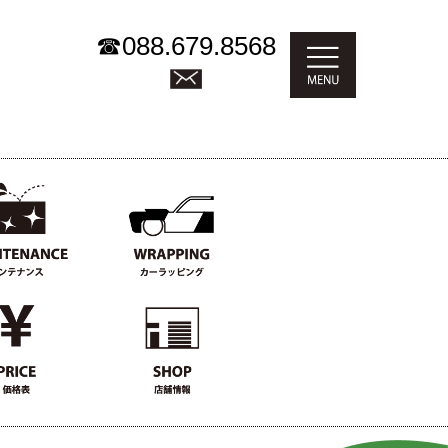
☎
088.679.8568