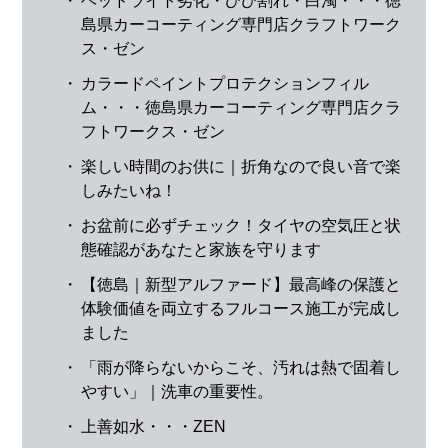
・
ヘッドライト劣化・ひび割れ・白濁・・・徳
島県カーコーティング専門店クラフトワーク
ス・ゼン
・
カラードペイントプロテクションフィル
ム・・・徳島県カーコーティング専門店クラ
フトワークス・ゼン
・
楽しい時間のお供に｜折角なので良い音で楽
しみたいね！
・
お盆前に必ずチェック！タイヤの空気圧と状
態確認があなたと家族を守ります
・
【徳島｜新型アルファード】最高峰の保護と
体験価値を両立するフルコース施工が完成し
ました
・
「雨が降らないからこそ、汚れは熱で固着し
やすい」｜洗車の重要性。
・
上善如水・・・ZEN