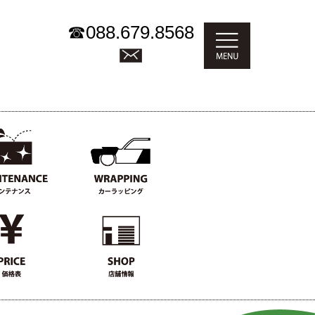
☎
088.679.8568