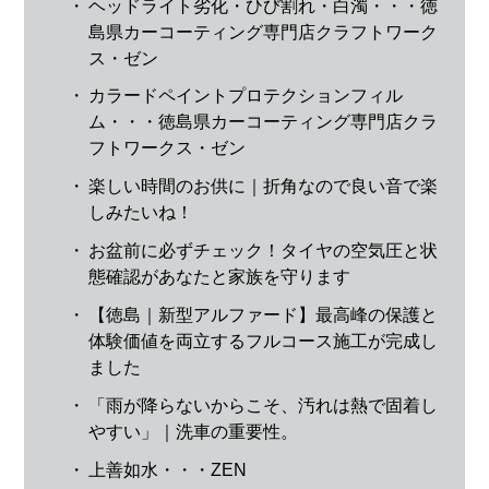
・
ヘッドライト劣化・ひび割れ・白濁・・・徳
島県カーコーティング専門店クラフトワーク
ス・ゼン
・
カラードペイントプロテクションフィル
ム・・・徳島県カーコーティング専門店クラ
フトワークス・ゼン
・
楽しい時間のお供に｜折角なので良い音で楽
しみたいね！
・
お盆前に必ずチェック！タイヤの空気圧と状
態確認があなたと家族を守ります
・
【徳島｜新型アルファード】最高峰の保護と
体験価値を両立するフルコース施工が完成し
ました
・
「雨が降らないからこそ、汚れは熱で固着し
やすい」｜洗車の重要性。
・
上善如水・・・ZEN