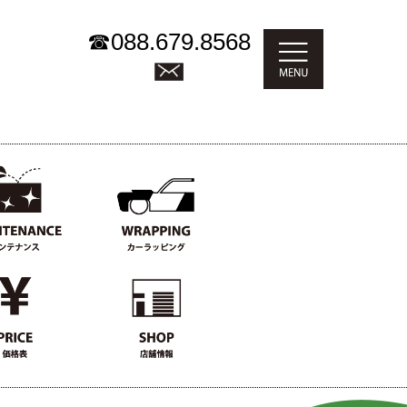
☎
088.679.8568