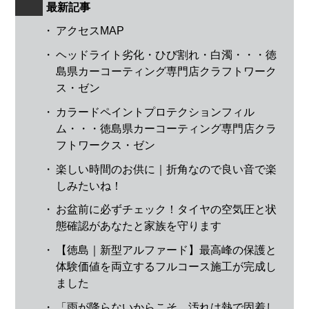
最新記事
・
アクセスMAP
・
ヘッドライト劣化・ひび割れ・白濁・・・徳
島県カーコーティング専門店クラフトワーク
ス・ゼン
・
カラードペイントプロテクションフィル
ム・・・徳島県カーコーティング専門店クラ
フトワークス・ゼン
・
楽しい時間のお供に｜折角なので良い音で楽
しみたいね！
・
お盆前に必ずチェック！タイヤの空気圧と状
態確認があなたと家族を守ります
・
【徳島｜新型アルファード】最高峰の保護と
体験価値を両立するフルコース施工が完成し
ました
・
「雨が降らないからこそ、汚れは熱で固着し