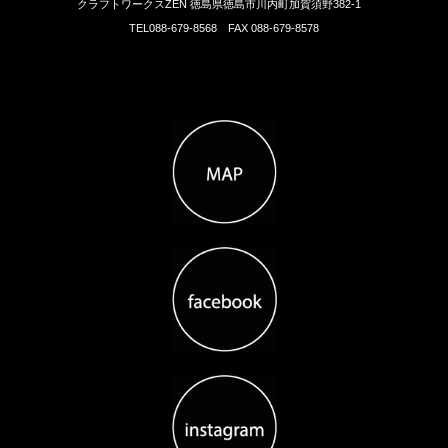
クラフトワークスZEN 徳島県徳島市川内町加賀須野382-1
TEL088-679-8568 FAX 088-679-8578