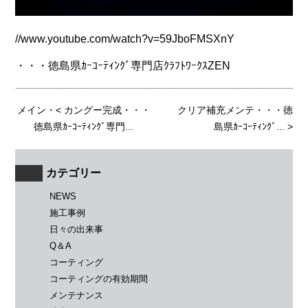
//www.youtube.com/watch?v=59JboFMSXnY
・・・徳島県ｶｰｺｰﾃｨﾝｸﾞ専門店ｸﾗﾌﾄﾜｰｸｽZEN
メイン
・<
カングー完成・・・
クリア補充メンテ・・・徳
徳島県ｶｰｺｰﾃｨﾝｸﾞ専門...
島県ｶｰｺｰﾃｨﾝｸﾞ...
>
カテゴリー
NEWS
施工事例
日々の出来事
Q＆A
コーティング
コーティングの有効期間
メンテナンス