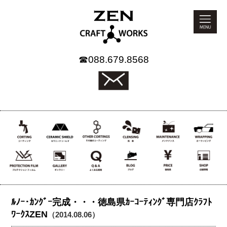
☎
088.679.8568
ﾙﾉｰ･ｶﾝｸﾞｰ完成・・・徳島県ｶｰｺｰﾃｨﾝｸﾞ専門店ｸﾗﾌﾄ
ﾜｰｸｽZEN
（2014.08.06）