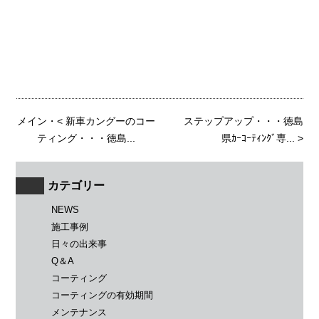
メイン
・<
新車カングーのコー
ステップアップ・・・徳島
ティング・・・徳島...
県ｶｰｺｰﾃｨﾝｸﾞ専...
>
カテゴリー
NEWS
施工事例
日々の出来事
Q＆A
コーティング
コーティングの有効期間
メンテナンス