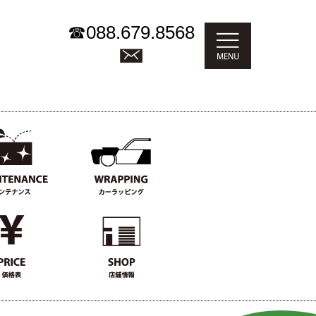
☎
088.679.8568