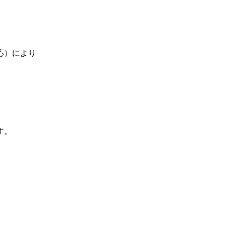
応）により
。
す。