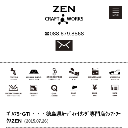
☎
088.679.8568
ｺﾞﾙﾌ5･GTI・・・徳島県ｶｰﾃﾞｨﾃｲﾘﾝｸﾞ専門店ｸﾗﾌﾄﾜｰ
ｸｽZEN
（2015.07.26）