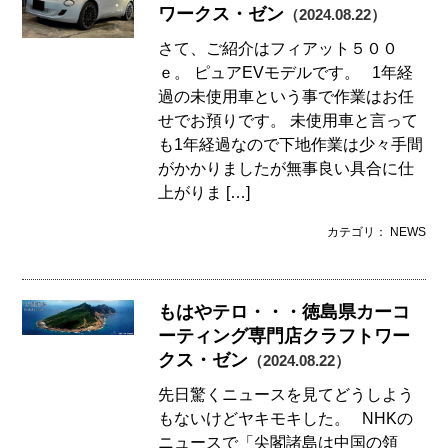
ワークス・ゼン
（2024.08.22）
さて、ご紹介はフィアット５００
ｅ。 ピュアEVモデルです。 1年経
過の未使用車という事で作業はお任
せでお預りです。 未使用車と言って
も1年経過なので下地作業は少々手間
がかかりましたが無事良い具合に仕
上がりま […]
カテゴリ： NEWS
もはやテロ・・・徳島県カーコ
ーティング専門店クラフトワー
クス・ゼン
（2024.08.22）
先日驚くニュースを見てどうしよう
もないけどヤキモキした。 NHKの
ニュースで「尖閣諸島は中国の領