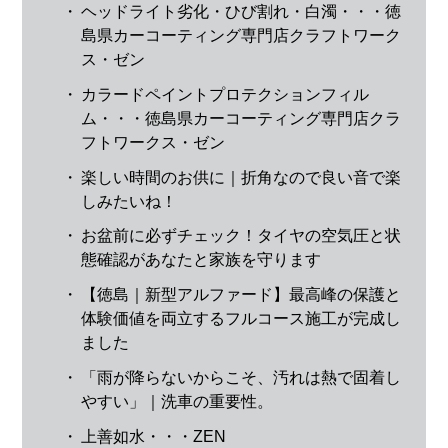
・
ヘッドライト劣化・ひび割れ・白濁・・・徳
島県カーコーティング専門店クラフトワーク
ス・ゼン
・
カラードペイントプロテクションフィル
ム・・・徳島県カーコーティング専門店クラ
フトワークス・ゼン
・
楽しい時間のお供に｜折角なので良い音で楽
しみたいね！
・
お盆前に必ずチェック！タイヤの空気圧と状
態確認があなたと家族を守ります
・
【徳島｜新型アルファード】最高峰の保護と
体験価値を両立するフルコース施工が完成し
ました
・
「雨が降らないからこそ、汚れは熱で固着し
やすい」｜洗車の重要性。
・
上善如水・・・ZEN