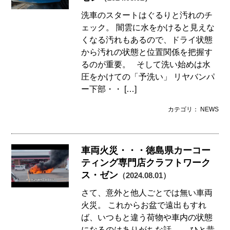
洗車のスタートはぐるりと汚れのチ
ェック。 闇雲に水をかけると見えな
くなる汚れもあるので、ドライ状態
から汚れの状態と位置関係を把握す
るのが重要。 そして洗い始めは水
圧をかけての「予洗い」 リヤバンパ
ー下部・・ […]
カテゴリ： NEWS
車両火災・・・徳島県カーコー
ティング専門店クラフトワーク
ス・ゼン
（2024.08.01）
さて、意外と他人ごとでは無い車両
火災。 これからお盆で遠出もすれ
ば、いつもと違う荷物や車内の状態
になるのはありがちな話。 ひと昔