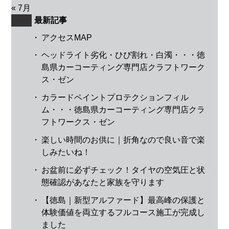
« 7月
最新記事
・
アクセスMAP
・
ヘッドライト劣化・ひび割れ・白濁・・・徳
島県カーコーティング専門店クラフトワーク
ス・ゼン
・
カラードペイントプロテクションフィル
ム・・・徳島県カーコーティング専門店クラ
フトワークス・ゼン
・
楽しい時間のお供に｜折角なので良い音で楽
しみたいね！
・
お盆前に必ずチェック！タイヤの空気圧と状
態確認があなたと家族を守ります
・
【徳島｜新型アルファード】最高峰の保護と
体験価値を両立するフルコース施工が完成し
ました