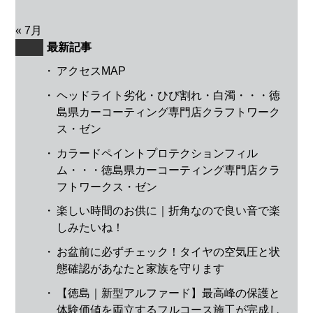
« 7月
最新記事
・
アクセスMAP
・
ヘッドライト劣化・ひび割れ・白濁・・・徳
島県カーコーティング専門店クラフトワーク
ス・ゼン
・
カラードペイントプロテクションフィル
ム・・・徳島県カーコーティング専門店クラ
フトワークス・ゼン
・
楽しい時間のお供に｜折角なので良い音で楽
しみたいね！
・
お盆前に必ずチェック！タイヤの空気圧と状
態確認があなたと家族を守ります
・
【徳島｜新型アルファード】最高峰の保護と
体験価値を両立するフルコース施工が完成し