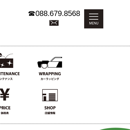
☎
088.679.8568