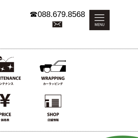
☎
088.679.8568