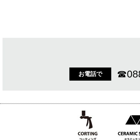
☎
08
お電話で