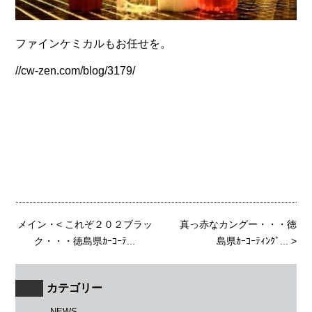
ファインケミカルもお任せを。
//cw-zen.com/blog/3179/
メイン
・<
これぞ２０２ブラッ
真っ赤なカングー・・・徳
ク・・・徳島県ｶｰｺｰﾃ...
島県ｶｰｺｰﾃｨﾝｸﾞ...
>
カテゴリー
NEWS