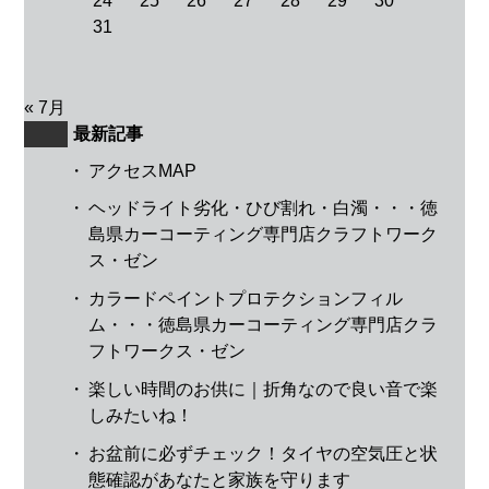
24
25
26
27
28
29
30
31
« 7月
最新記事
・
アクセスMAP
・
ヘッドライト劣化・ひび割れ・白濁・・・徳
島県カーコーティング専門店クラフトワーク
ス・ゼン
・
カラードペイントプロテクションフィル
ム・・・徳島県カーコーティング専門店クラ
フトワークス・ゼン
・
楽しい時間のお供に｜折角なので良い音で楽
しみたいね！
・
お盆前に必ずチェック！タイヤの空気圧と状
態確認があなたと家族を守ります