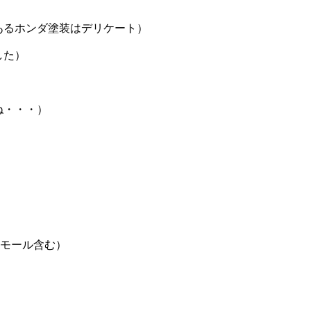
あるホンダ塗装はデリケート）
した）
ね・・・）
ーモール含む）