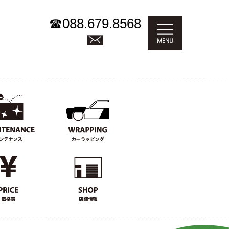
☎
088.679.8568