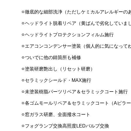
⚪︎徹底的な細部洗浄（ただしケミカルアレルギーの
⚪︎ヘッドライト脱着リペア（黄ばんで劣化していま
⚪︎ヘッドライトプロテクションフィルム施行
⚪︎エアコンコンデンサー塗装（個人的に気になって
⚪︎ついでに他の錆箇所も補修
⚪︎塗装研磨艶出し（リセット研磨）
⚪︎セラミックシールド・MAX施行
⚪︎未塗装樹脂パーツリペア＆セラミックコート施行
⚪︎各ゴムモールリペア＆セラミックコート（Aピラ
⚪︎窓ガラス研磨、全面撥水コート
⚪︎フォグランプ交換高照度LEDバルブ交換