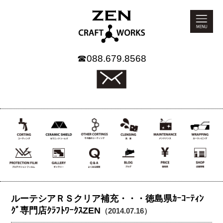
☎
088.679.8568
ルーテシアＲＳクリア補充・・・徳島県ｶｰｺｰﾃｨﾝ
ｸﾞ専門店ｸﾗﾌﾄﾜｰｸｽZEN
（2014.07.16）