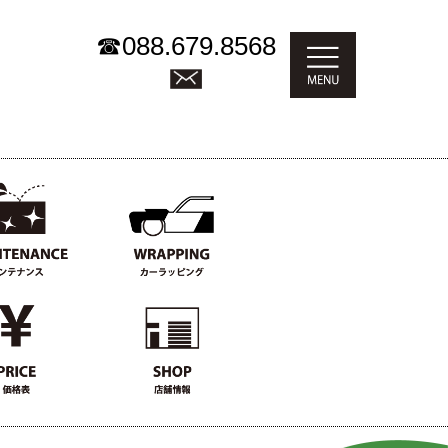
☎
088.679.8568