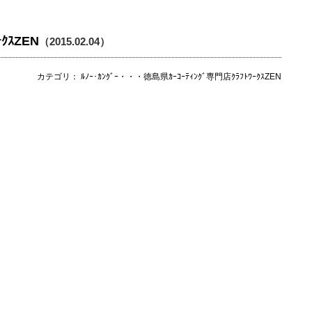
ｸｽZEN
（2015.02.04）
カテゴリ： ﾙﾉｰ･ｶﾝｸﾞｰ・・・徳島県ｶｰｺｰﾃｨﾝｸﾞ専門店ｸﾗﾌﾄﾜｰｸｽZEN