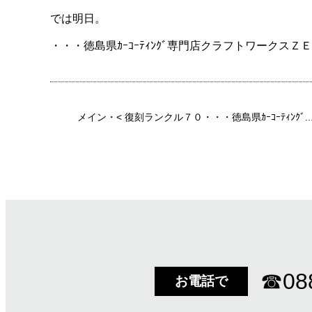
では明日。
・・・徳島県ｶｰｺｰﾃｨﾝｸﾞ専門店クラフトワークスＺ
メイン
・<
復刻ランクル７０・・・徳島県ｶｰｺｰﾃｨﾝｸﾞ..
☎
08
お電話で