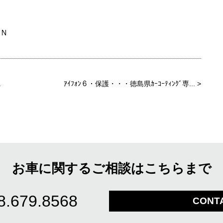
ＥＮ
.
ｱｲﾌｫﾝ６・保護・・・徳島県ｶｰｺｰﾃｨﾝｸﾞ専...
>
お車に関するご相談はこちらまで
8.679.8568
CONT