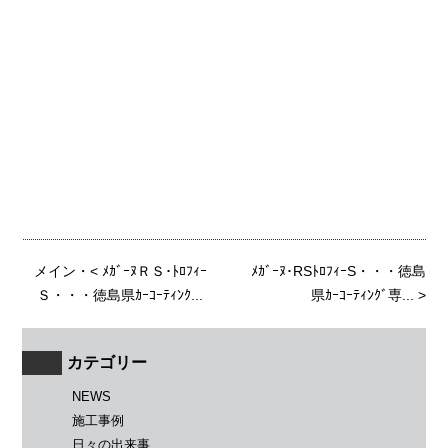
メイン
・<
ﾒｶﾞｰﾇＲＳ･ﾄﾛﾌｨｰ
ﾒｶﾞｰﾇ･RSﾄﾛﾌｨｰS・・・徳島
Ｓ・・・徳島県ｶｰｺｰﾃｨﾝｸ...
県ｶｰｺｰﾃｨﾝｸﾞ専...
>
カテゴリー
NEWS
施工事例
日々の出来事