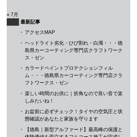
« 7月
最新記事
・
アクセスMAP
・
ヘッドライト劣化・ひび割れ・白濁・・・徳
島県カーコーティング専門店クラフトワーク
ス・ゼン
・
カラードペイントプロテクションフィル
ム・・・徳島県カーコーティング専門店クラ
フトワークス・ゼン
・
楽しい時間のお供に｜折角なので良い音で楽
しみたいね！
・
お盆前に必ずチェック！タイヤの空気圧と状
態確認があなたと家族を守ります
・
【徳島｜新型アルファード】最高峰の保護と
体験価値を両立するフルコース施工が完成し