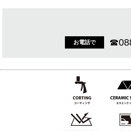
☎
08
お電話で