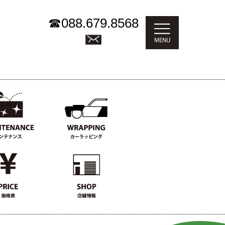
☎
088.679.8568