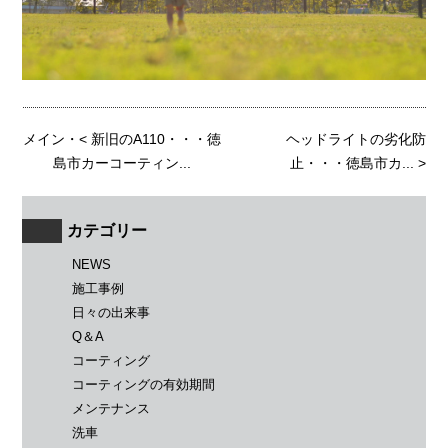
メイン
・<
新旧のA110・・・徳
ヘッドライトの劣化防
島市カーコーティン...
止・・・徳島市カ...
>
カテゴリー
NEWS
施工事例
日々の出来事
Q＆A
コーティング
コーティングの有効期間
メンテナンス
洗車