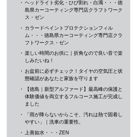
・
ヘッドライト劣化・ひび割れ・白濁・・・徳
島県カーコーティング専門店クラフトワーク
ス・ゼン
・
カラードペイントプロテクションフィル
ム・・・徳島県カーコーティング専門店クラ
フトワークス・ゼン
・
楽しい時間のお供に｜折角なので良い音で楽
しみたいね！
・
お盆前に必ずチェック！タイヤの空気圧と状
態確認があなたと家族を守ります
・
【徳島｜新型アルファード】最高峰の保護と
体験価値を両立するフルコース施工が完成し
ました
・
「雨が降らないからこそ、汚れは熱で固着し
やすい」｜洗車の重要性。
・
上善如水・・・ZEN