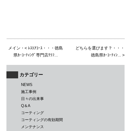
メイン
・<
ﾚｽﾄｱｺｰｽ・・・徳島
どちらを選びます？・・・
県ｶｰｺｰﾃｨﾝｸﾞ専門店ｸﾗﾌ...
徳島県ｶｰｺｰﾃｨﾝ...
>
カテゴリー
NEWS
施工事例
日々の出来事
Q＆A
コーティング
コーティングの有効期間
メンテナンス