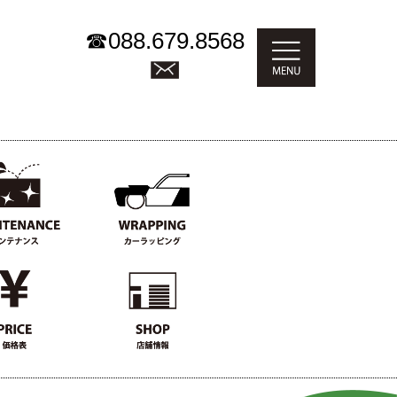
☎
088.679.8568