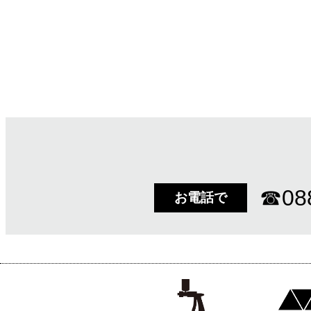
☎
08
お電話で